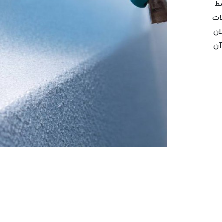
ط با آن در سال 1371 توسط
ات
ان
آن