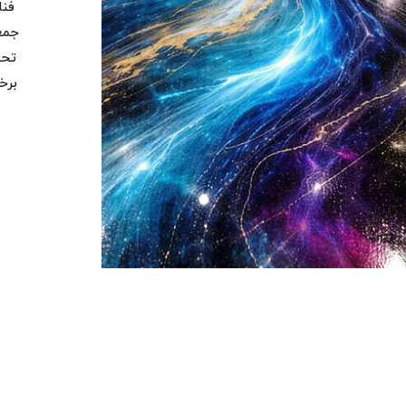
جمع
تحق
برخ