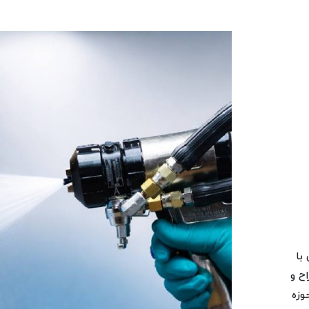
با
ح و
وزه