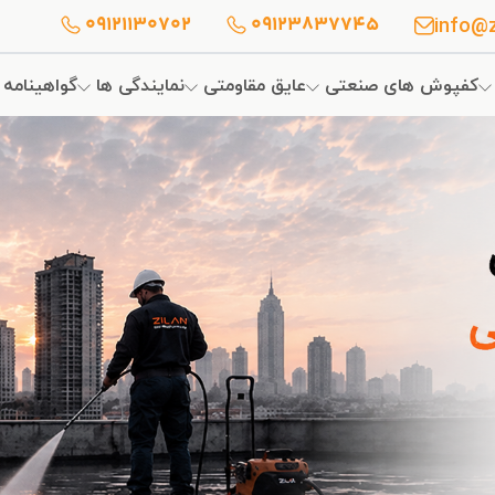
info@z
09121130702
09123837745
کفپوش های صنعتی
عایق مقاومتی
نمایندگی ها
گواهینامه 