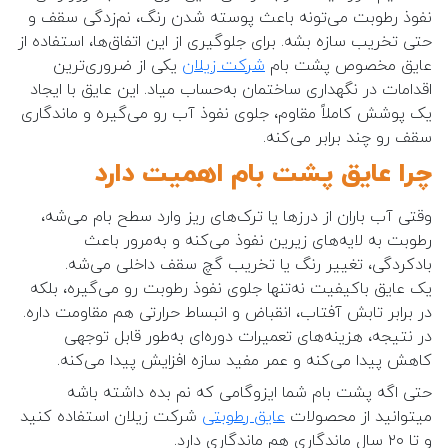
نفوذ رطوبت می‌تونه باعث پوسته شدن رنگ، نم‌زدگی سقف و
حتی تخریب سازه بشه. برای جلوگیری از این اتفاق‌ها، استفاده از
عایق مخصوص پشت بام
شرکت زیلان
یکی از ضروری‌ترین
اقدامات در نگهداری ساختمان به‌حساب میاد. این عایق با ایجاد
یک پوشش کاملاً مقاوم، جلوی نفوذ آب رو می‌گیره و ماندگاری
سقف رو چند برابر می‌کنه.
چرا عایق پشت بام اهمیت دارد
وقتی آب باران از درزها یا ترک‌های ریز وارد سطح بام می‌شه،
رطوبت به لایه‌های زیرین نفوذ می‌کنه و به‌مرور باعث
بادکردگی، تغییر رنگ یا تخریب گچ سقف داخلی می‌شه.
یک عایق باکیفیت نه‌تنها جلوی نفوذ رطوبت رو می‌گیره، بلکه
در برابر تابش آفتاب، انقباض و انبساط حرارتی هم مقاومت داره.
در نتیجه، هزینه‌های تعمیرات دوره‌ای به‌طور قابل توجهی
کاهش پیدا می‌کنه و عمر مفید سازه افزایش پیدا می‌کنه.
حتی اگه پشت بام شما ایزوگامی که نم بده داشته باشه
میتوانید از محصولات
عایق رطوبتی
شرکت زیلان استفاده کنید
و تا ۲۰ سال ماندگاری هم ماندگاری دارد.