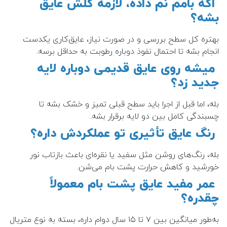
اگه بامم نم داده، لازمه کلش عایق
بشه؟
بهتره کل سطح بررسی و در صورت نیاز، عایق‌کاری یکدست
انجام بشه تا احتمال نفوذ دوباره رطوبت به حداقل برسه.
میشه روی عایق قدیمی دوباره لایه
جدید زد؟
بله، اما قبل از اجرا باید سطح قبلی تمیز و خشک بشه تا
چسبندگی کامل بین دو لایه برقرار بشه.
رنگ عایق تأثیری تو عملکردش داره؟
بله، رنگ‌های روشن مثل سفید یا نقره‌ای باعث بازتاب نور
خورشید و کاهش حرارت پشت بام می‌شن.
عمر مفید عایق پشت بام معمولاً
چقدره؟
به‌طور میانگین بین ۷ تا ۱۵ سال دوام داره، بسته به نوع متریال