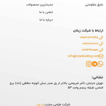
عایق مقاومتی
جدیدترین محصولات
تماس با ما
درباره با ما
ارتباط با شرکت زیلان
09123837745
09121130702
02122690552
info@zilanholding.com
نشانی:
تهران خیابان دکتر شریعتی بالاتر از پل صدر نبش کوچه حافظی (داد) برج
الماس طبقه پنجم واحد ۵۳
شرکت طراحی سایت:
ره وب