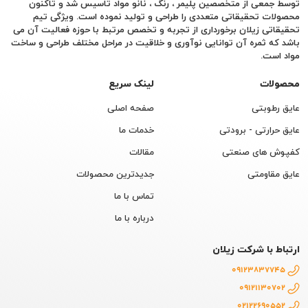
توسط جمعی از متخصصین پلیمر ، رنگ ، نانو مواد تاسیس شد و تاکنون
محصولات تحقیقاتی متعددی را طراحی و تولید نموده است. ویژگی تیم
تحقیقاتی زیلان برخورداری از تجربه و تخصص مرتبط با حوزه فعالیت آن می
باشد که ثمره آن توانایی نوآوری و خلاقیت در مراحل مختلف طراحی و ساخت
مواد است.
محصولات
لینک سریع
عایق رطوبتی
صفحه اصلی
عایق حرارتی - برودتی
خدمات ما
کفپوش های صنعتی
مقالات
عایق مقاومتی
جدیدترین محصولات
تماس با ما
درباره با ما
ارتباط با شرکت زیلان
09123837745
09121130702
02122690552