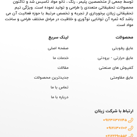
توسط جمعی از متخصصین پلیمر ، رنگ ، نانو مواد تاسیس شد و تاکنون
محصولات تحقیقاتی متعددی را طراحی و تولید نموده است. ویژگی تیم
تحقیقاتی زیلان برخورداری از تجربه و تخصص مرتبط با حوزه فعالیت آن می
باشد که ثمره آن توانایی نوآوری و خلاقیت در مراحل مختلف طراحی و ساخت
مواد است.
محصولات
لینک سریع
عایق رطوبتی
صفحه اصلی
عایق حرارتی - برودتی
خدمات ما
کفپوش های صنعتی
مقالات
عایق مقاومتی
جدیدترین محصولات
تماس با ما
درباره با ما
ارتباط با شرکت زیلان
09123837745
09121130702
02122690552