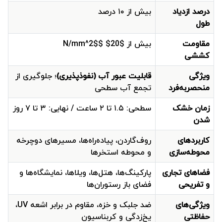
درصد ازدیاد
بیش از ۱۰ درصد
طول
مقاومت
بیش از $20$ $N/mm^2$
کششی
ویژگی
قابلیت عبور آب (نفوذپذیری)
؛ جلوگیری از
منحصربه‌فرد
تجمع آب سطحی
زمان خشک
سطحی: ۱.۵ تا ۲ ساعت / نهایی: ۳ تا ۷ روز
شدن
کاربردهای
روف‌گاردن، پیاده‌راه‌ها، مسیرهای دوچرخه
محوطه‌سازی
و محوطه استخرها
فضاهای تجاری
پارکینگ‌ها، هتل‌ها، ویلاها، نمایشگاه‌ها و
و تفریحی
فضای باز رستوران‌ها
ویژگی‌های
ضد جلبک و خزه، مقاوم در برابر اشعه UV،
حفاظتی
یخ‌زدگی و کربناسیون