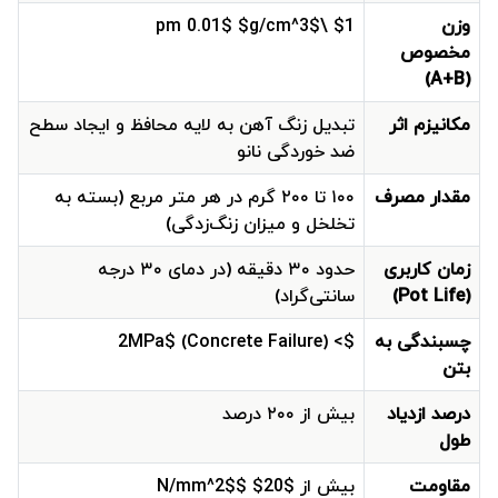
وزن
$1 \pm 0.01$ $g/cm^3$
مخصوص
(A+B)
مکانیزم اثر
تبدیل زنگ آهن به لایه محافظ و ایجاد سطح
ضد خوردگی نانو
مقدار مصرف
۱۰۰ تا ۲۰۰ گرم در هر متر مربع (بسته به
تخلخل و میزان زنگ‌زدگی)
زمان کاربری
حدود ۳۰ دقیقه (در دمای ۳۰ درجه
(Pot Life)
سانتی‌گراد)
چسبندگی به
$> 2MPa$ (Concrete Failure)
بتن
درصد ازدیاد
بیش از ۲۰۰ درصد
طول
مقاومت
بیش از $20$ $N/mm^2$