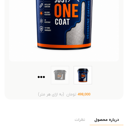
...
تومان
(به ازای هر متر)
498,000
درباره محصول
نظرات